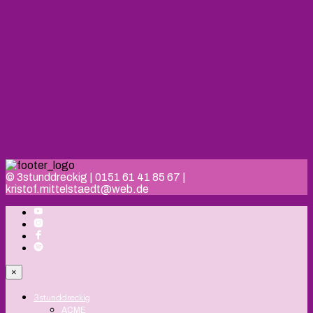
© 3stunddreckig | 0151 61 41 85 67 |
kristof.mittelstaedt@web.de
×
3stunddreckig
ACME