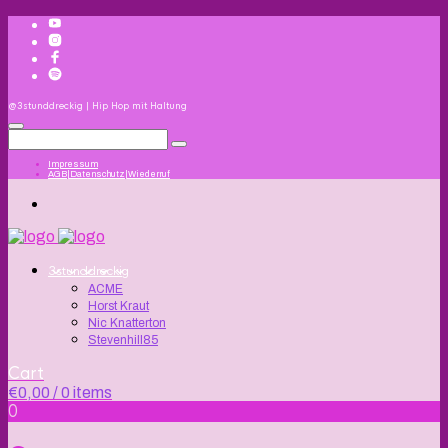
@3stunddreckig | Hip Hop mit Haltung
Impressum
AGB|Datenschutz|Wiederruf
3stunddreckig
ACME
Horst Kraut
Nic Knatterton
Stevenhill85
Cart
€
0,00
/ 0 items
0