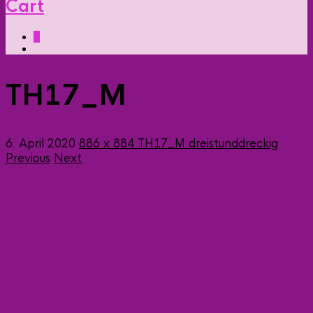
Cart
0
TH17_M
6. April 2020
886 x 884
TH17_M
dreistunddreckig
Previous
Next