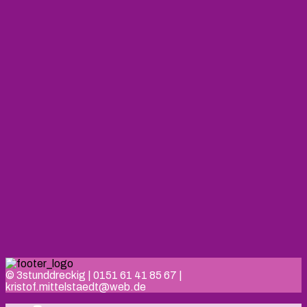
© 3stunddreckig | 0151 61 41 85 67 |
kristof.mittelstaedt@web.de