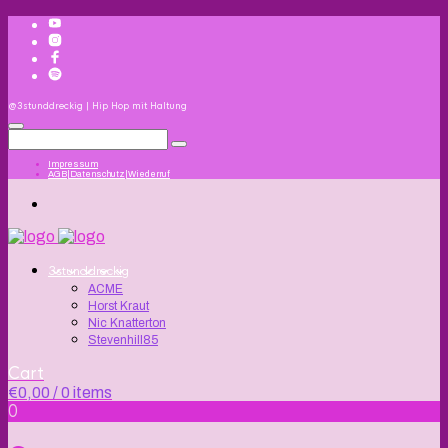
@3stunddreckig | Hip Hop mit Haltung
Impressum
AGB|Datenschutz|Wiederruf
3stunddreckig
ACME
Horst Kraut
Nic Knatterton
Stevenhill85
Cart
€
0,00
/ 0 items
0