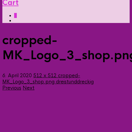
Cart
0
cropped-
MK_Logo_3_shop.pn
6. April 2020
512 x 512
cropped-
MK_Logo_3_shop.png
dreistunddreckig
Previous
Next