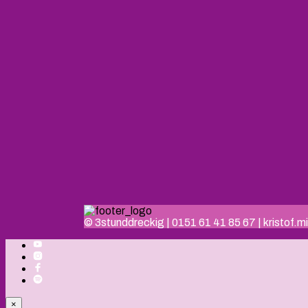
© 3stunddreckig | 0151 61 41 85 67 | kristof
×