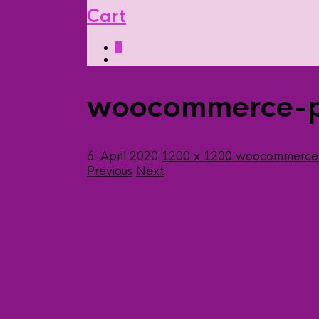
Cart
0
woocommerce-p
6. April 2020
1200 x 1200
woocommerce-
Previous
Next