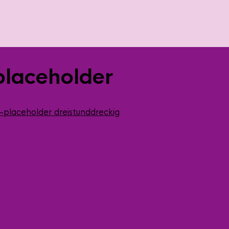
laceholder
placeholder
dreistunddreckig