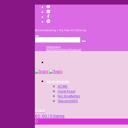
@3stunddreckig | Hip Hop mit Haltung
Impressum
AGB|Datenschutz|Wiederruf
3stunddreckig
ACME
Horst Kraut
Nic Knatterton
Stevenhill85
Cart
€
0,00
/ 0 items
0