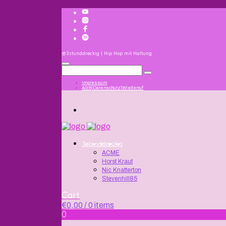
@3stunddreckig | Hip Hop mit Haltung
Impressum
AGB|Datenschutz|Wiederruf
3stunddreckig
ACME
Horst Kraut
Nic Knatterton
Stevenhill85
Cart
€
0,00
/ 0 items
0