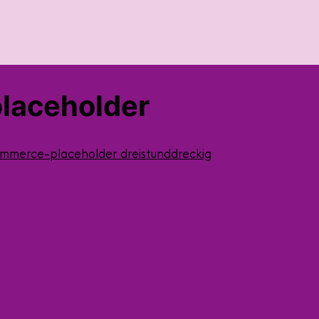
laceholder
mmerce-placeholder
dreistunddreckig