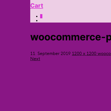
Cart
0
woocommerce-p
11. September 2019
1200 x 1200
wooco
Next