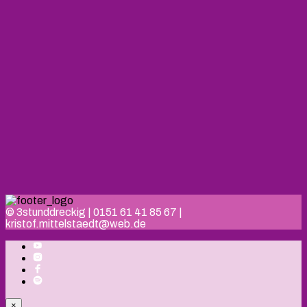
© 3stunddreckig | 0151 61 41 85 67 |
kristof.mittelstaedt@web.de
×