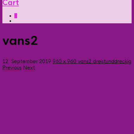
Cart
0
vans2
12. September 2019
960 x 960
vans2
dreistunddreckig
Previous
Next