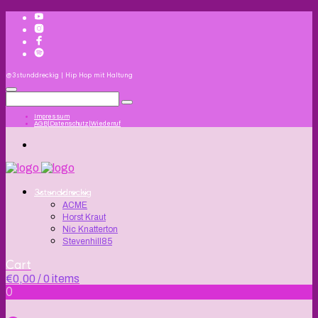
@3stunddreckig | Hip Hop mit Haltung
Impressum
AGB|Datenschutz|Wiederruf
3stunddreckig
ACME
Horst Kraut
Nic Knatterton
Stevenhill85
Cart
€
0,00
/ 0 items
0