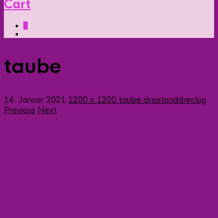
Cart
0
taube
14. Januar 2021
1200 x 1200
taube
dreistunddreckig
Previous
Next