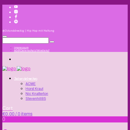
@3stunddreckig | Hip Hop mit Haltung
Impressum
AGB|Datenschutz|Wiederruf
3stunddreckig
ACME
Horst Kraut
Nic Knatterton
Stevenhill85
Cart
€
0,00
/ 0 items
0