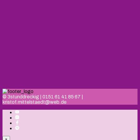
© 3stunddreckig | 0151 61 41 85 67 |
kristof.mittelstaedt@web.de
×