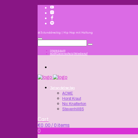
@3stunddreckig | Hip Hop mit Haltung
Impressum
AGB|Datenschutz|Wiederruf
3stunddreckig
ACME
Horst Kraut
Nic Knatterton
Stevenhill85
Cart
€
0,00
/ 0 items
0