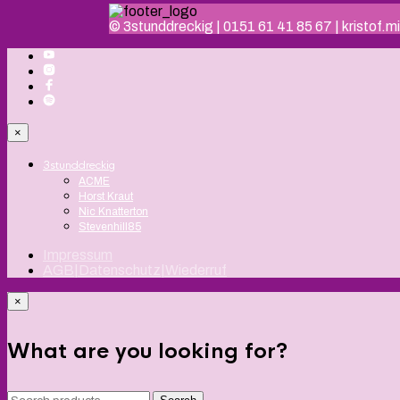
© 3stunddreckig | 0151 61 41 85 67 | kristof
×
3stunddreckig
ACME
Horst Kraut
Nic Knatterton
Stevenhill85
Impressum
AGB|Datenschutz|Wiederruf
×
What are you looking for?
Search