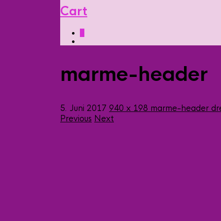
Cart
0
marme-header
5. Juni 2017
940 x 198
marme-header
dr
Previous
Next