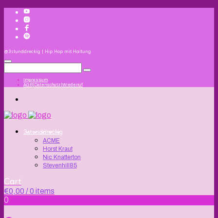
@3stunddreckig | Hip Hop mit Haltung
Impressum
AGB|Datenschutz|Wiederruf
3stunddreckig
ACME
Horst Kraut
Nic Knatterton
Stevenhill85
Cart
€
0,00
/ 0 items
0