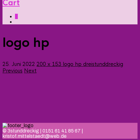
Cart
0
logo hp
25. Juni 2022
200 x 153
logo hp
dreistunddreckig
Previous
Next
© 3stunddreckig | 0151 61 41 85 67 |
kristof.mittelstaedt@web.de