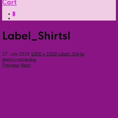
Cart
0
Label_Shirtsl
27. Juni 2018
1000 x 1000
Label_Shirtsl
dreistunddreckig
Previous
Next