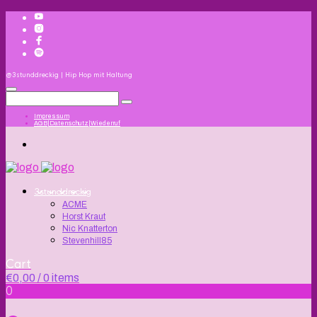
@3stunddreckig | Hip Hop mit Haltung
Impressum
AGB|Datenschutz|Wiederruf
3stunddreckig
ACME
Horst Kraut
Nic Knatterton
Stevenhill85
Cart
€
0,00
/ 0 items
0