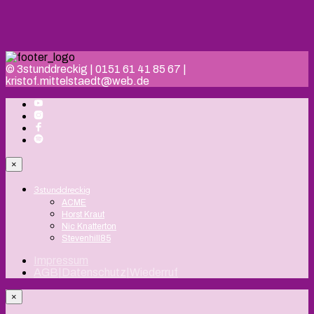
© 3stunddreckig | 0151 61 41 85 67 |
kristof.mittelstaedt@web.de
×
3stunddreckig
ACME
Horst Kraut
Nic Knatterton
Stevenhill85
Impressum
AGB|Datenschutz|Wiederruf
×