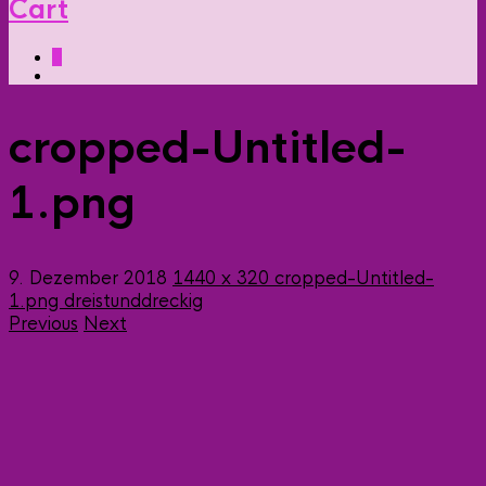
Cart
0
cropped-Untitled-
1.png
9. Dezember 2018
1440 x 320
cropped-Untitled-
1.png
dreistunddreckig
Previous
Next