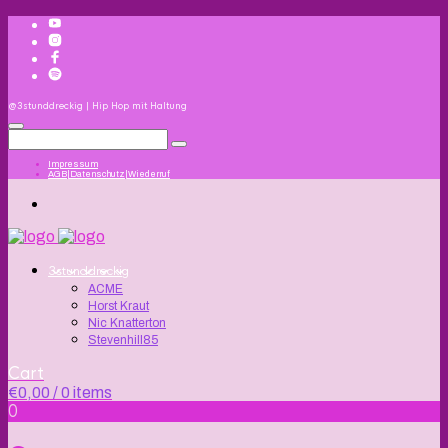
@3stunddreckig | Hip Hop mit Haltung
Impressum
AGB|Datenschutz|Wiederruf
3stunddreckig
ACME
Horst Kraut
Nic Knatterton
Stevenhill85
Cart
€
0,00
/ 0 items
0