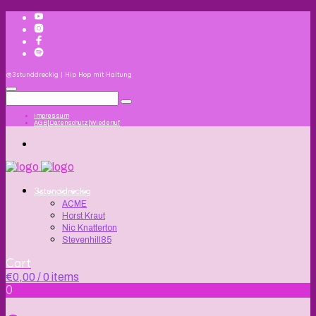
@3stunddreckig | Hip Hop mit Haltung
Impressum
AGB|Datenschutz|Wiederruf
3stunddreckig
ACME
Horst Kraut
Nic Knatterton
Stevenhill85
Cart
€
0,00
/ 0 items
0