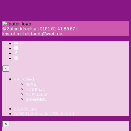
© 3stunddreckig | 0151 61 41 85 67 |
kristof.mittelstaedt@web.de
×
3stunddreckig
ACME
Horst Kraut
Nic Knatterton
Stevenhill85
Impressum
AGB|Datenschutz|Wiederruf
×