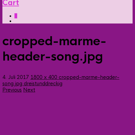
Cart
0
cropped-marme-
header-song.jpg
4. Juli 2017
1800 x 400
cropped-marme-header-
song.jpg
dreistunddreckig
Previous
Next