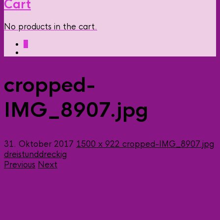
Cart
No products in the cart.
0
cropped-
IMG_8907.jpg
31. Oktober 2017
1500 x 922
cropped-IMG_8907.jpg
dreistunddreckig
Previous
Next