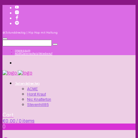
@3stunddreckig | Hip Hop mit Haltung
Impressum
AGB|Datenschutz|Wiederruf
3stunddreckig
ACME
Horst Kraut
Nic Knatterton
Stevenhill85
Cart
€
0,00
/ 0 items
0