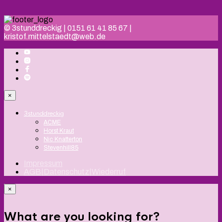
© 3stunddreckig | 0151 61 41 85 67 |
kristof.mittelstaedt@web.de
×
3stunddreckig
ACME
Horst Kraut
Nic Knatterton
Stevenhill85
Impressum
AGB|Datenschutz|Wiederruf
×
What are you looking for?