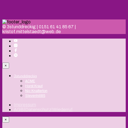
© 3stunddreckig | 0151 61 41 85 67 |
kristof.mittelstaedt@web.de
×
3stunddreckig
ACME
Horst Kraut
Nic Knatterton
Stevenhill85
Impressum
AGB|Datenschutz|Wiederruf
×