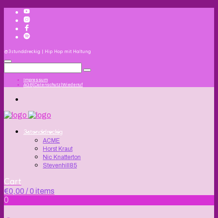
@3stunddreckig | Hip Hop mit Haltung
Impressum
AGB|Datenschutz|Wiederruf
3stunddreckig
ACME
Horst Kraut
Nic Knatterton
Stevenhill85
Cart
€
0,00
/ 0 items
0