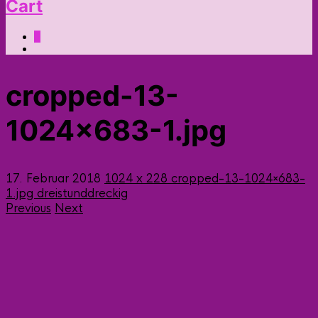
Cart
0
cropped-13-
1024×683-1.jpg
17. Februar 2018
1024 x 228
cropped-13-1024×683-
1.jpg
dreistunddreckig
Previous
Next