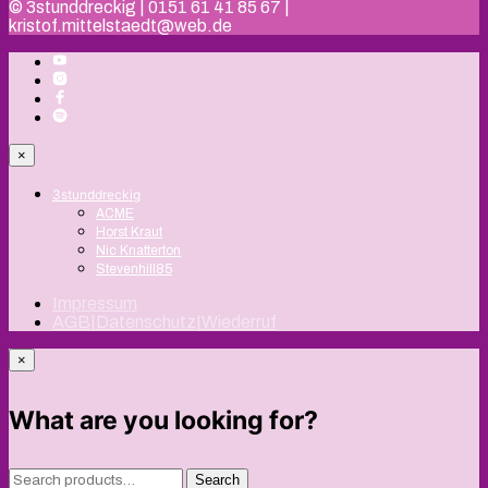
© 3stunddreckig | 0151 61 41 85 67 |
kristof.mittelstaedt@web.de
×
3stunddreckig
ACME
Horst Kraut
Nic Knatterton
Stevenhill85
Impressum
AGB|Datenschutz|Wiederruf
×
What are you looking for?
Search
Search