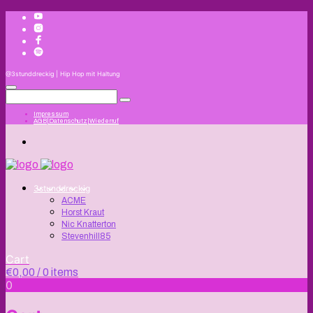
@3stunddreckig | Hip Hop mit Haltung
Impressum
AGB|Datenschutz|Wiederruf
3stunddreckig
ACME
Horst Kraut
Nic Knatterton
Stevenhill85
Cart
€
0,00
/ 0 items
0