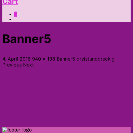
Cart
0
Banner5
4. April 2016
940 x 198
Banner5
dreistunddreckig
Previous
Next