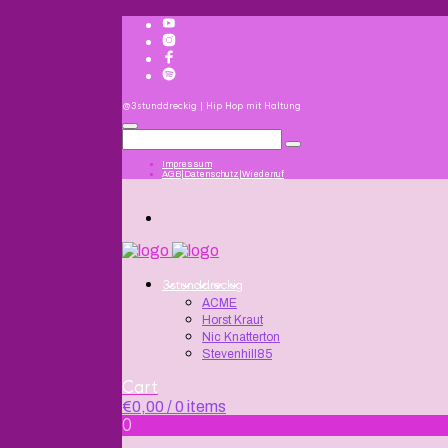
@3stunddreckig | Hip Hop mit Haltung
Impressum
AGB|Datenschutz|Wiederruf
3stunddreckig
ACME
Horst Kraut
Nic Knatterton
Stevenhill85
Cart
€
0,00
/ 0 items
0