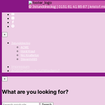
© 3stunddreckig | 0151 61 41 85 67 | kristof
×
3stunddreckig
ACME
Horst Kraut
Nic Knatterton
Stevenhill85
Impressum
AGB|Datenschutz|Wiederruf
×
What are you looking for?
Search
Search