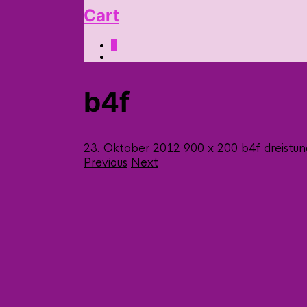
Cart
0
b4f
23. Oktober 2012
900 x 200
b4f
dreistu
Previous
Next