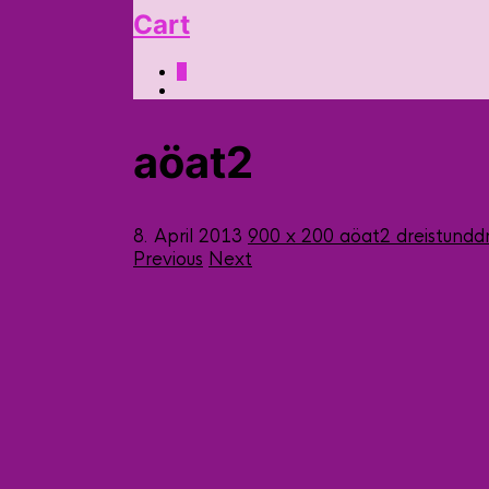
Cart
0
aöat2
8. April 2013
900 x 200
aöat2
dreistundd
Previous
Next