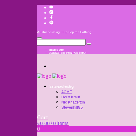
@3stunddreckig | Hip Hop mit Haltung
Impressum
AGB|Datenschutz|Wiederruf
3stunddreckig
ACME
Horst Kraut
Nic Knatterton
Stevenhill85
Cart
€
0,00
/ 0 items
0