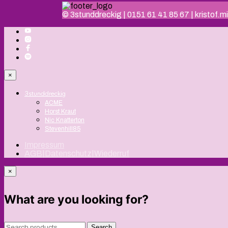
© 3stunddreckig | 0151 61 41 85 67 | kristof
×
3stunddreckig
ACME
Horst Kraut
Nic Knatterton
Stevenhill85
Impressum
AGB|Datenschutz|Wiederruf
×
What are you looking for?
Search
Search