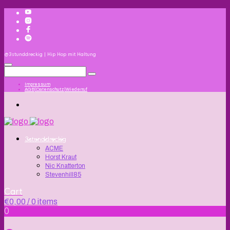
@3stunddreckig | Hip Hop mit Haltung
Impressum
AGB|Datenschutz|Wiederruf
3stunddreckig
ACME
Horst Kraut
Nic Knatterton
Stevenhill85
Cart
€
0,00
/ 0 items
0