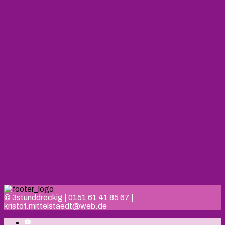
© 3stunddreckig | 0151 61 41 85 67 |
kristof.mittelstaedt@web.de