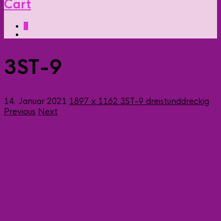
Cart
0
3ST-9
14. Januar 2021
1897 x 1162
3ST-9
dreistunddreckig
Previous
Next