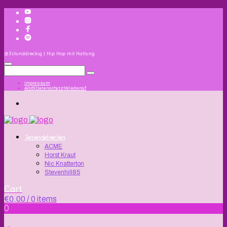
@3stunddreckig | Hip Hop mit Haltung
Impressum
AGB|Datenschutz|Wiederruf
3stunddreckig
ACME
Horst Kraut
Nic Knatterton
Stevenhill85
Cart
€
0,00
/ 0 items
0