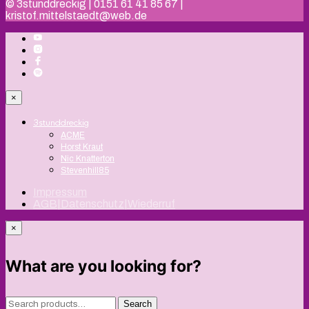
© 3stunddreckig | 0151 61 41 85 67 |
kristof.mittelstaedt@web.de
×
3stunddreckig
ACME
Horst Kraut
Nic Knatterton
Stevenhill85
Impressum
AGB|Datenschutz|Wiederruf
×
What are you looking for?
Search
Search