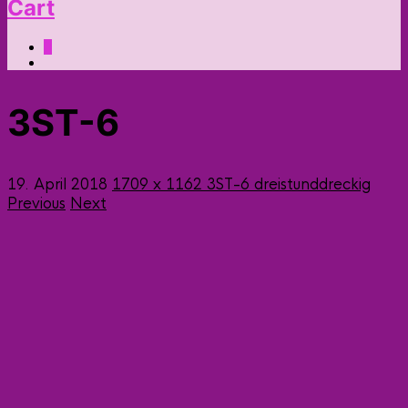
Cart
0
3ST-6
19. April 2018
1709 x 1162
3ST-6
dreistunddreckig
Previous
Next