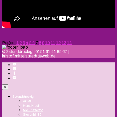
Pages:
1
2
3
4
5
6
7
8
9
10
11
12
13
14
© 3stunddreckig | 0151 61 41 85 67 |
kristof.mittelstaedt@web.de
×
3stunddreckig
ACME
Horst Kraut
Nic Knatterton
Stevenhill85