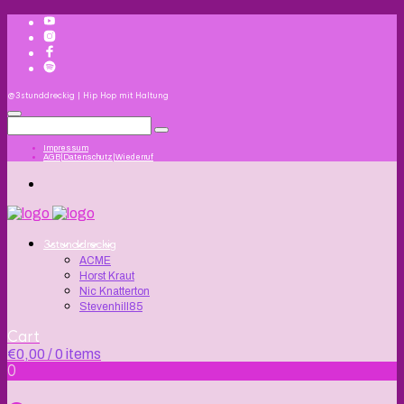
@3stunddreckig | Hip Hop mit Haltung
Impressum
AGB|Datenschutz|Wiederruf
3stunddreckig
ACME
Horst Kraut
Nic Knatterton
Stevenhill85
Cart
€
0,00
/ 0 items
0